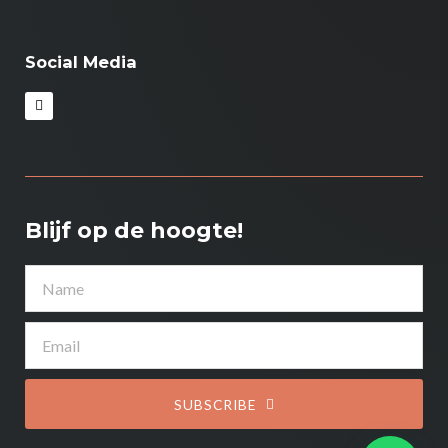
Social Media
I
n
s
t
a
g
r
a
m
Blijf op de hoogte!
Name
Email
SUBSCRIBE