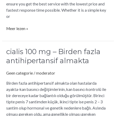
ensure you get the best service with the lowest price and
fastest response time possible. Whether it is a simple key
or
Meer lezen »
cialis 100 mg – Birden fazla
cialis
100
antihipertansif almakta
mg
–
Geen categorie
/
moderator
Birden
fazla
Birden fazla antihipertansif almakta olan hastalarda
antihipertansif
ayakta-kan basıncı değişimlerinin, kan basıncı kontrolü ile
almakta
bir dereceye kadar bağlantılı olduğu görülmüştür. Birinci
tipte penis 7 santimden küçük, ikinci tipte ise penis 2 – 3
santim olup hormonal ve genetik nedenlere bağlı. Aslında
olması gereken oldu, ama genellikle olması gereken