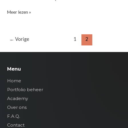
Meer lezen »
←
Vorige
1
2
Menu
Home
Portfolio beheer
Academy
Over ons
F.A.Q.
Contact