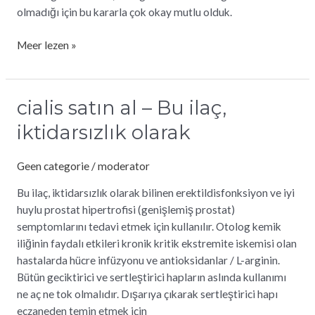
olmadığı için bu kararla çok okay mutlu olduk.
Meer lezen »
cialis satın al – Bu ilaç,
cialis
satın
iktidarsızlık olarak
al
–
Geen categorie
/
moderator
Bu
ilaç,
Bu ilaç, iktidarsızlık olarak bilinen erektildisfonksiyon ve iyi
iktidarsızlık
huylu prostat hipertrofisi (genişlemiş prostat)
olarak
semptomlarını tedavi etmek için kullanılır. Otolog kemik
iliğinin faydalı etkileri kronik kritik ekstremite iskemisi olan
hastalarda hücre infüzyonu ve antioksidanlar / L-arginin.
Bütün geciktirici ve sertleştirici hapların aslında kullanımı
ne aç ne tok olmalıdır. Dışarıya çıkarak sertleştirici hapı
eczaneden temin etmek için