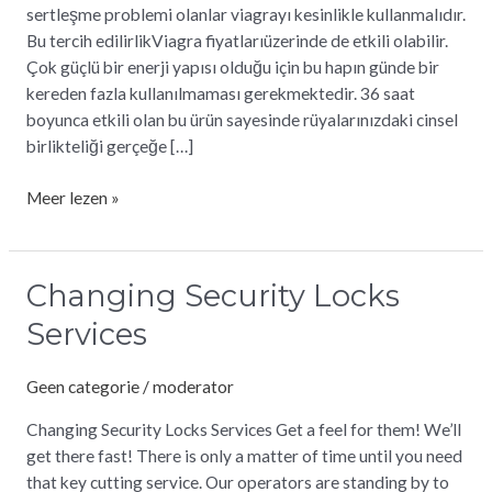
sertleşme problemi olanlar viagrayı kesinlikle kullanmalıdır.
Bu tercih edilirlikViagra fiyatlarıüzerinde de etkili olabilir.
Çok güçlü bir enerji yapısı olduğu için bu hapın günde bir
kereden fazla kullanılmaması gerekmektedir. 36 saat
boyunca etkili olan bu ürün sayesinde rüyalarınızdaki cinsel
birlikteliği gerçeğe […]
Meer lezen »
Changing Security Locks
Changing
Security
Services
Locks
Services
Geen categorie
/
moderator
Changing Security Locks Services Get a feel for them! We’ll
get there fast! There is only a matter of time until you need
that key cutting service. Our operators are standing by to