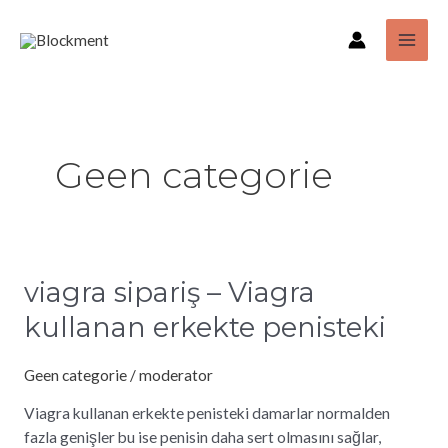
Ga
Bericht
MAI
naar
paginering
ME
de
inhoud
Geen categorie
viagra sipariş – Viagra
viagra
sipariş
kullanan erkekte penisteki
–
Viagra
Geen categorie
/
moderator
kullanan
erkekte
Viagra kullanan erkekte penisteki damarlar normalden
penisteki
fazla genişler bu ise penisin daha sert olmasını sağlar,